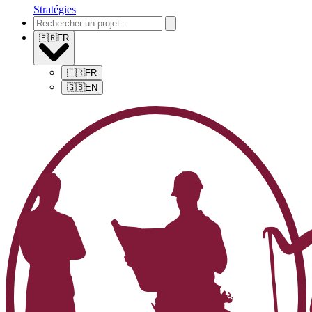
Stratégies
🇫🇷
FR
🇫🇷
FR
🇬🇧
EN