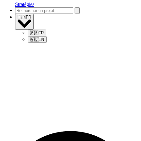
Stratégies
🇫🇷
FR
🇫🇷
FR
🇬🇧
EN