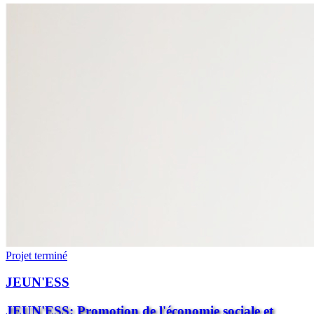
Projet terminé
JEUN'ESS
JEUN'ESS: Promotion de l'économie sociale et