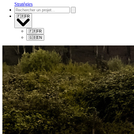
Stratégies
🇫🇷
FR
🇫🇷
FR
🇬🇧
EN