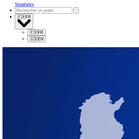
Stratégies
🇫🇷
FR
🇫🇷
FR
🇬🇧
EN