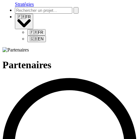
Stratégies
🇫🇷
FR
🇫🇷
FR
🇬🇧
EN
Partenaires