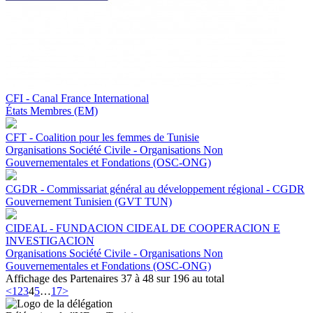
CFI - Canal France International
États Membres (EM)
CFT - Coalition pour les femmes de Tunisie
Organisations Société Civile - Organisations Non
Gouvernementales et Fondations (OSC-ONG)
CGDR - Commissariat général au développement régional - CGDR
Gouvernement Tunisien (GVT TUN)
CIDEAL - FUNDACION CIDEAL DE COOPERACION E
INVESTIGACION
Organisations Société Civile - Organisations Non
Gouvernementales et Fondations (OSC-ONG)
Affichage des Partenaires 37 à 48 sur 196 au total
<
1
2
3
4
5
…
17
>