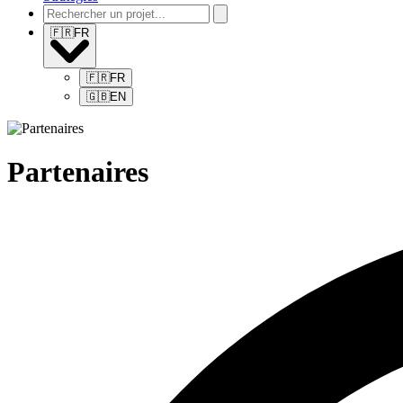
🇫🇷
FR
🇫🇷
FR
🇬🇧
EN
Partenaires