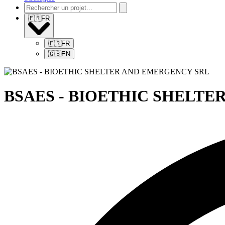
🇫🇷
FR
🇫🇷
FR
🇬🇧
EN
BSAES - BIOETHIC SHELT