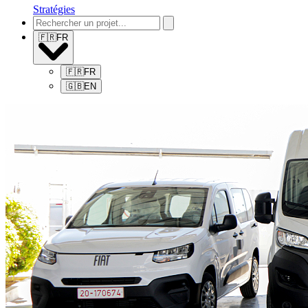
Stratégies
🇫🇷
FR
🇫🇷
FR
🇬🇧
EN