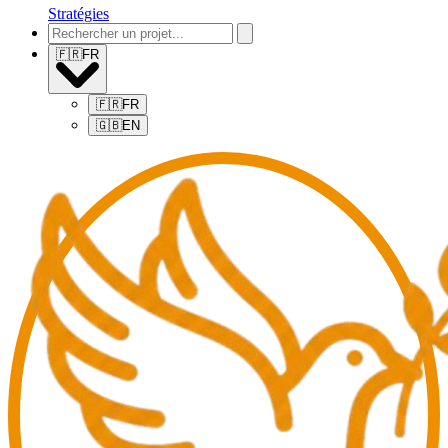
Stratégies
🇫🇷
FR
🇫🇷
FR
🇬🇧
EN