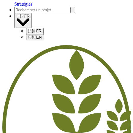
Stratégies
🇫🇷
FR
🇫🇷
FR
🇬🇧
EN