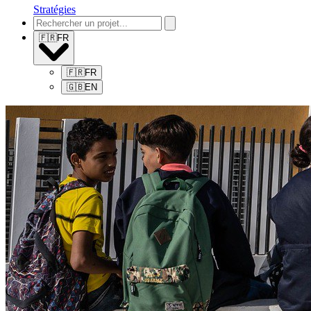
Stratégies
🇫🇷
FR
🇫🇷
FR
🇬🇧
EN