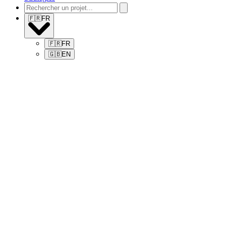
🇫🇷
FR
🇫🇷
FR
🇬🇧
EN