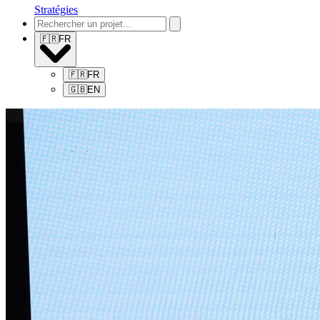
Stratégies
🇫🇷
FR
🇫🇷
FR
🇬🇧
EN