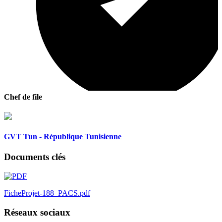
Chef de file
GVT Tun - République Tunisienne
Documents clés
FicheProjet-188_PACS.pdf
Réseaux sociaux