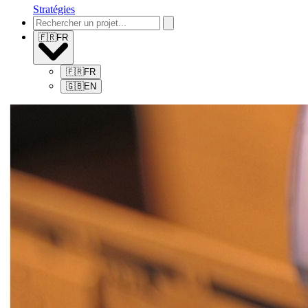
Stratégies
🇫🇷
FR
🇫🇷
FR
🇬🇧
EN