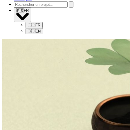
🇫🇷
FR
🇫🇷
FR
🇬🇧
EN