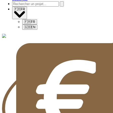
🇫🇷
FR
🇫🇷
FR
🇬🇧
EN