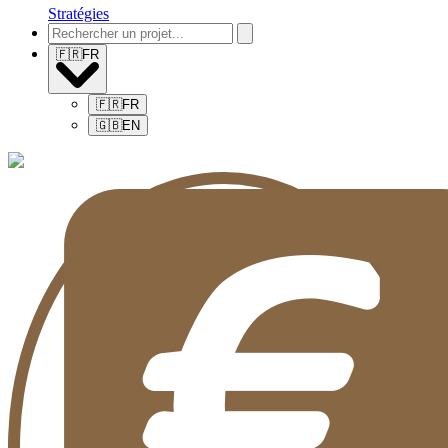
Stratégies
🇫🇷
FR
🇫🇷
FR
🇬🇧
EN