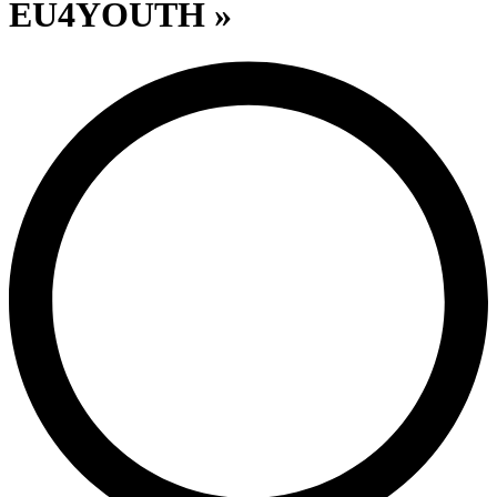
EU4YOUTH »