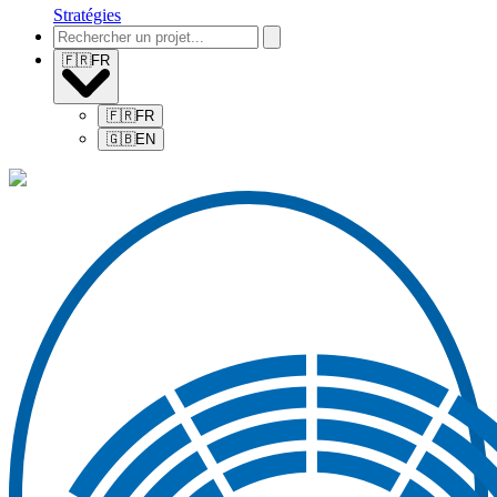
Stratégies
🇫🇷
FR
🇫🇷
FR
🇬🇧
EN