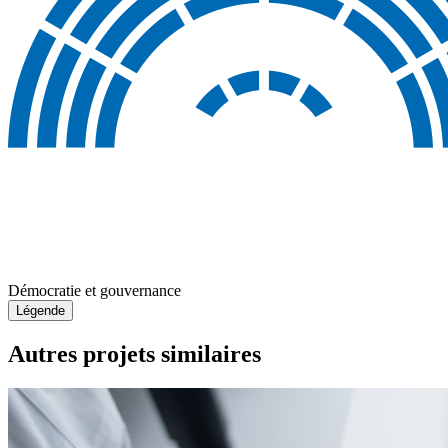
Démocratie et gouvernance
Légende
Autres projets similaires