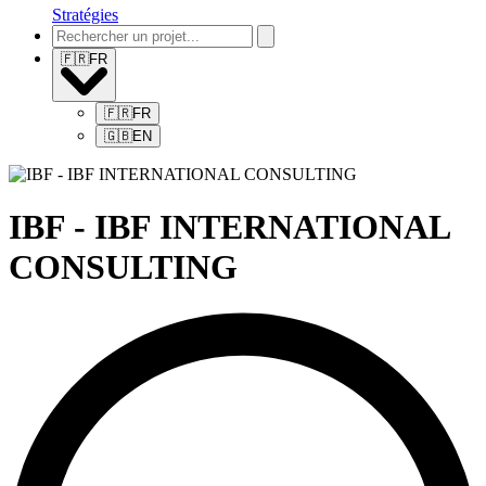
Stratégies
🇫🇷
FR
🇫🇷
FR
🇬🇧
EN
IBF - IBF INTERNATIONAL
CONSULTING