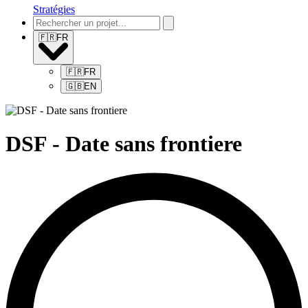
Stratégies
🇫🇷
FR
🇫🇷
FR
🇬🇧
EN
DSF - Date sans frontiere