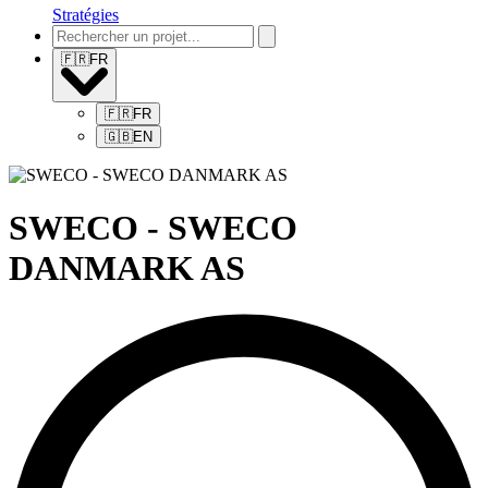
Stratégies
🇫🇷
FR
🇫🇷
FR
🇬🇧
EN
SWECO - SWECO
DANMARK AS