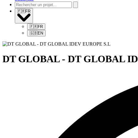
🇫🇷
FR
🇫🇷
FR
🇬🇧
EN
DT GLOBAL - DT GLOBAL I