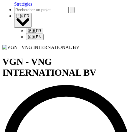
Stratégies
🇫🇷
FR
🇫🇷
FR
🇬🇧
EN
VGN - VNG
INTERNATIONAL BV