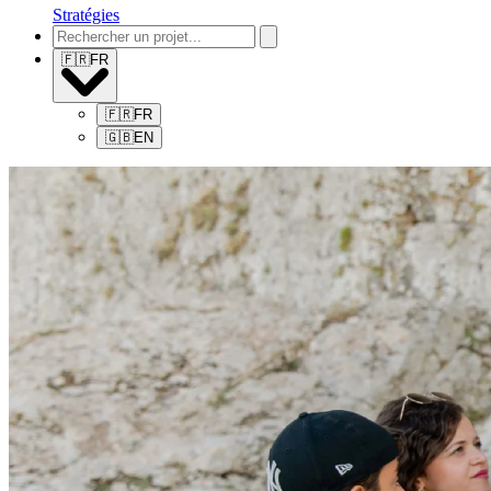
Stratégies
🇫🇷
FR
🇫🇷
FR
🇬🇧
EN