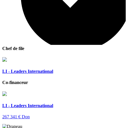
Chef de file
LI - Leaders International
Co-financeur
LI - Leaders International
267 341 €
Don