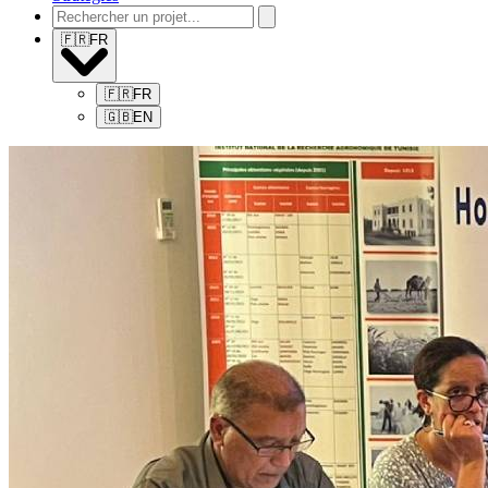
🇫🇷
FR
🇫🇷
FR
🇬🇧
EN