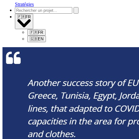
Stratégies
🇫🇷
FR
🇫🇷
FR
🇬🇧
EN