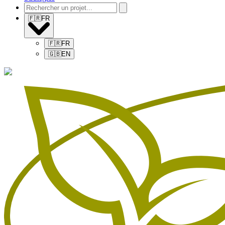
🇫🇷
FR
🇫🇷
FR
🇬🇧
EN