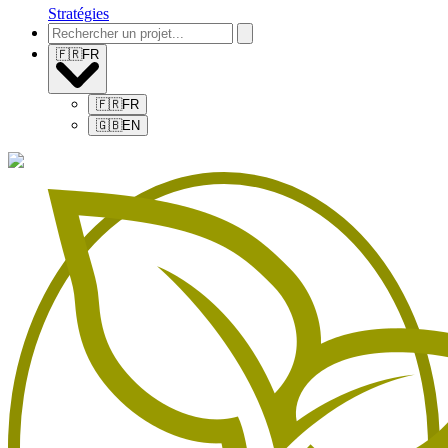
Stratégies
🇫🇷
FR
🇫🇷
FR
🇬🇧
EN