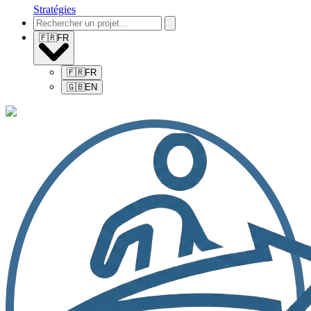
Stratégies
🇫🇷
FR
🇫🇷
FR
🇬🇧
EN