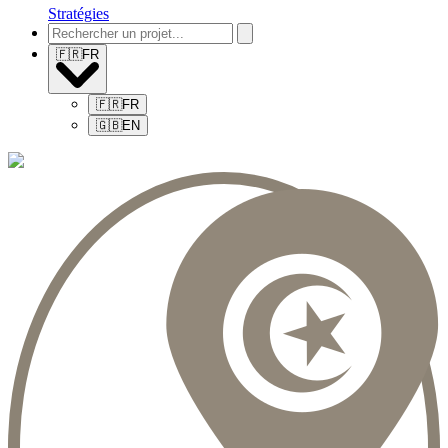
Stratégies
🇫🇷
FR
🇫🇷
FR
🇬🇧
EN