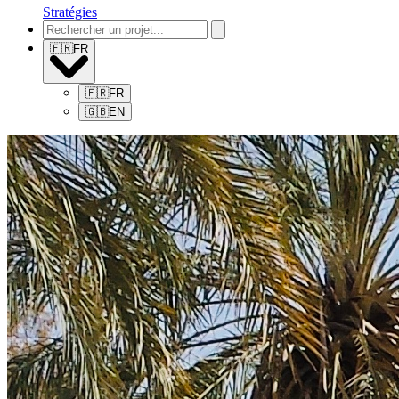
Stratégies
🇫🇷
FR
🇫🇷
FR
🇬🇧
EN