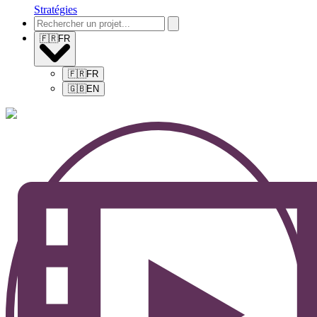
Stratégies
🇫🇷
FR
🇫🇷
FR
🇬🇧
EN