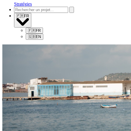
Stratégies
🇫🇷
FR
🇫🇷
FR
🇬🇧
EN