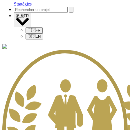
Stratégies
🇫🇷
FR
🇫🇷
FR
🇬🇧
EN