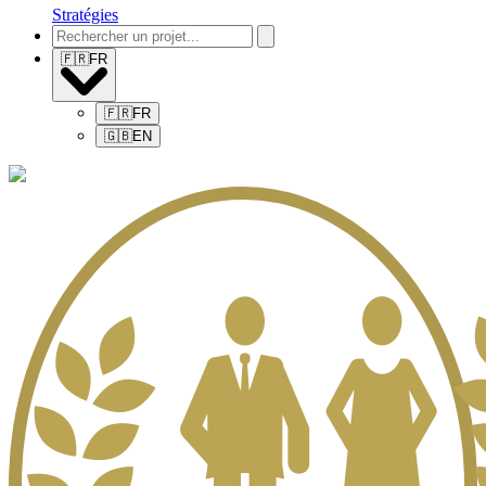
Stratégies
🇫🇷
FR
🇫🇷
FR
🇬🇧
EN