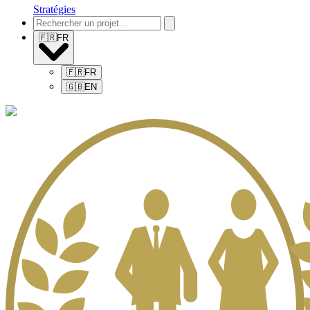
Stratégies
🇫🇷
FR
🇫🇷
FR
🇬🇧
EN