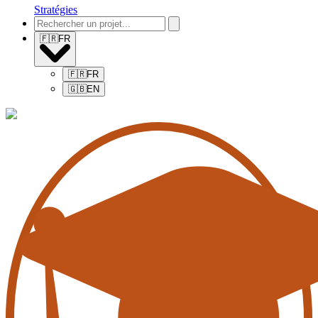
Stratégies
🇫🇷
FR
🇫🇷
FR
🇬🇧
EN