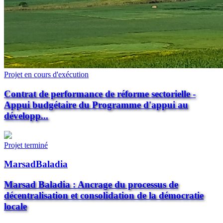
Projet en cours d'exécution
Contrat de performance de réforme sectorielle -
Appui budgétaire du Programme d'appui au
développ...
Projet terminé
MarsadBaladia
Marsad Baladia : Ancrage du processus de
décentralisation et consolidation de la démocratie
locale