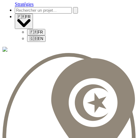
Stratégies
🇫🇷
FR
🇫🇷
FR
🇬🇧
EN