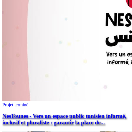
Projet terminé
NesTounes - Vers un espace public tunisien informé,
inclusif et pluraliste : garantir la place de...