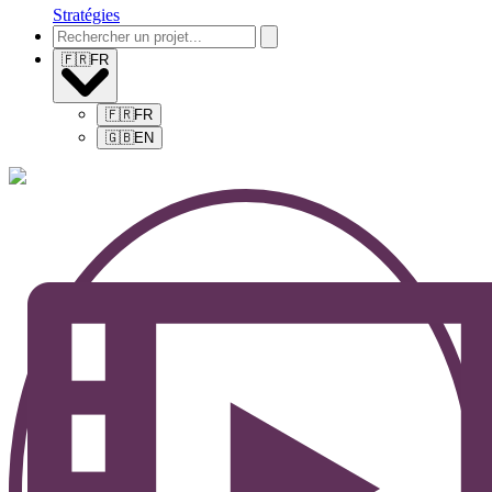
Stratégies
🇫🇷
FR
🇫🇷
FR
🇬🇧
EN