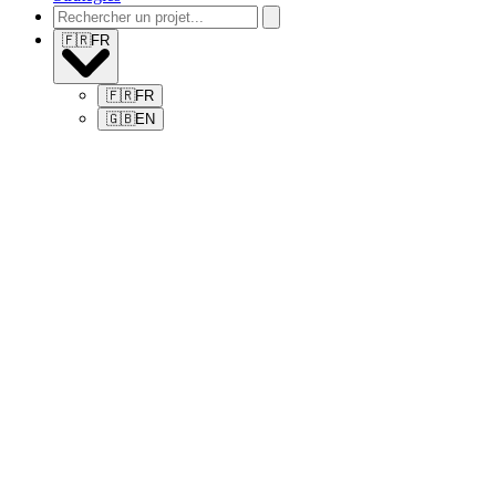
🇫🇷
FR
🇫🇷
FR
🇬🇧
EN